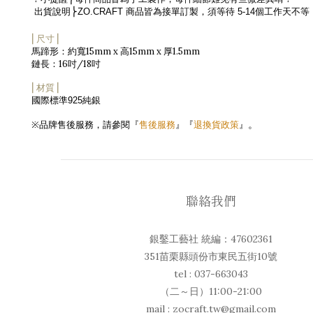
出貨說明
⎬
ZO.CRAFT
商品皆為接單訂製，須等待
5-14
個工作天不等
⎜尺寸⎟
15mm x
15mm x
1.5mm
馬蹄形：約寬
高
厚
16
/18
鏈長：
吋
吋
⎜材質⎟
國際標準
純銀
925
。
品牌售後服務，請參閱『
售後服務
』『
退換貨政策
』
※
聯絡我們
銀鑿工藝社 統編：47602361
351苗栗縣頭份市東民五街10號
tel : 037-663043
（二～日）11:00-21:00
mail : zocraft.tw@gmail.com