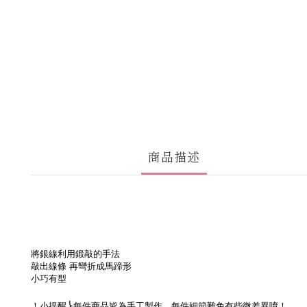
商品描述
將銀線利用鍛敲的手法
敲出線條
再彎折成馬蹄形
小巧有型
！小提醒
⎬每件商品皆為手工製作，每件細節難免有些微差異
唷！