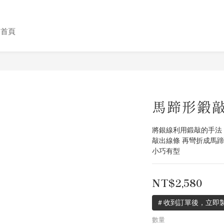
格首頁
馬蹄形鍛
將銀線利用鍛敲的手法
敲出線條 再彎折成馬
小巧有型
NT$2,580
＃收到訂單後，立即製
數量