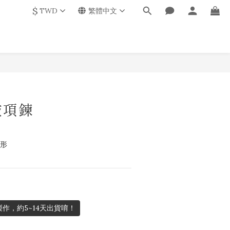
$
TWD
繁體中文
敲項鍊
蹄形
作，約5~14天出貨唷！