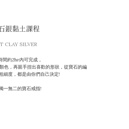
石銀黏土課程
T CLAY SILVER
時間約2hr內可完成，
顏色，再親手捏出喜歡的形狀，從寶石的編
粗細度，都是由你們自己決定!
獨一無二的寶石戒指!