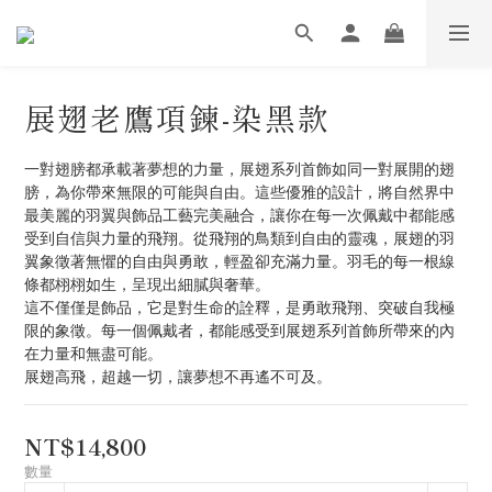
展翅老鷹項鍊-染黑款
一對翅膀都承載著夢想的力量，展翅系列首飾如同一對展開的翅
膀，為你帶來無限的可能與自由。這些優雅的設計，將自然界中
最美麗的羽翼與飾品工藝完美融合，讓你在每一次佩戴中都能感
受到自信與力量的飛翔。從飛翔的鳥類到自由的靈魂，展翅的羽
翼象徵著無懼的自由與勇敢，輕盈卻充滿力量。羽毛的每一根線
條都栩栩如生，呈現出細膩與奢華。
這不僅僅是飾品，它是對生命的詮釋，是勇敢飛翔、突破自我極
限的象徵。每一個佩戴者，都能感受到展翅系列首飾所帶來的內
在力量和無盡可能。
展翅高飛，超越一切，讓夢想不再遙不可及。
NT$14,800
數量