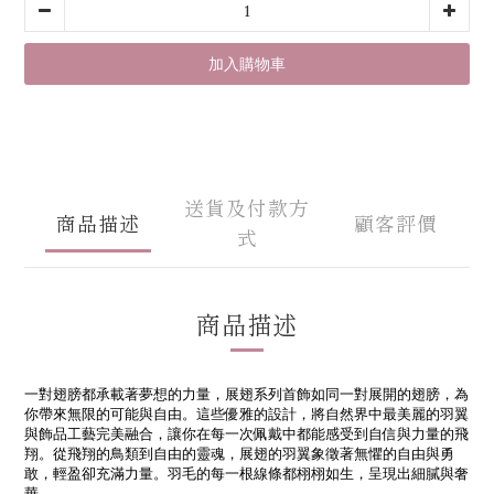
加入購物車
送貨及付款方
商品描述
顧客評價
式
商品描述
一對翅膀都承載著夢想的力量，展翅系列首飾如同一對展開的翅膀，為
你帶來無限的可能與自由。這些優雅的設計，將自然界中最美麗的羽翼
與飾品工藝完美融合，讓你在每一次佩戴中都能感受到自信與力量的飛
翔。從飛翔的鳥類到自由的靈魂，展翅的羽翼象徵著無懼的自由與勇
敢，輕盈卻充滿力量。羽毛的每一根線條都栩栩如生，呈現出細膩與奢
華。