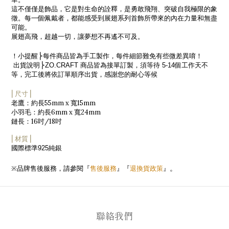
這不僅僅是飾品，它是對生命的詮釋，是勇敢飛翔、突破自我極限的象
徵。每一個佩戴者，都能感受到展翅系列首飾所帶來的內在力量和無盡
可能。
展翅高飛，超越一切，讓夢想不再遙不可及。
！小提醒
⎬每件商品皆為手工製作，每件細節難免有些微差異
唷！
出貨說明
⎬
ZO.CRAFT
商品皆為接單訂製，須等待
5-14
個工作天不
等，完工後將依訂單順序出貨，感謝您的耐心等候
⎜尺寸⎟
55mm x
15mm
老鷹：約長
寬
6mm x
24mm
小羽毛：約長
寬
16
/18
鏈長：
吋
吋
⎜材質⎟
國際標準
純銀
925
售後服務
』『
退換貨政策
』
※
品牌售後服務，請參閱『
。
聯絡我們