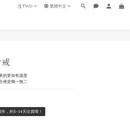
$
TWD
繁體中文
對戒
來的更加有溫度
合便是獨一無二
作，約5~14天出貨唷！