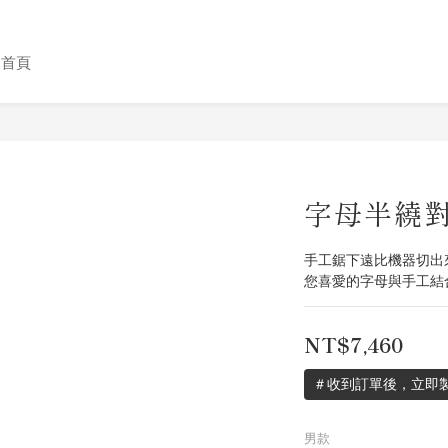
格首頁
字母半繞
手工鋸下遠比機器切出
您喜愛的字母與手工結
NT$7,460
＃收到訂單後，立即製
男款