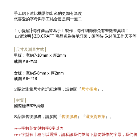
手工鋸下遠比機器切出來的更加有溫度
您喜愛的字母與手工結合便是獨一無二
！小提醒
⎬每件商品皆為手工製作，每件細節難免有些微差異
唷！
出貨說明
⎬
ZO.CRAFT
商品皆為接單訂製，須等待
5-14
個工作天不等
⎜尺寸及測量方式⎟
男版：寬約
7-10mm x
厚
2mm
戒圍＃9~#20
女版：寬約
5-8mm x
厚
2mm
戒圍＃6~#18
尺寸指南
※
關於測量尺寸的詳細說明，請參閱『
』。
⎜材質⎟
國際標準
925
純銀
售後服務
退換貨政策
※
品牌售後服務，請參閱『
』『
』。
▻▻▹
字數英文與數字
8
字以內
▻▻▹
字型有十種可以選擇，請私訊我們並留下您要製作的字母，我們將