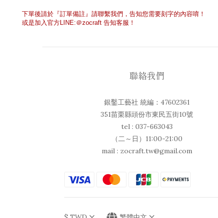
下單後請於『訂單備註』請聯繫我們，告知您需要刻字的內容唷！
或是加入官方
LINE:
＠
zocraft
告知客服！
聯絡我們
銀鑿工藝社 統編：47602361
351苗栗縣頭份市東民五街10號
tel : 037-663043
（二～日）11:00-21:00
mail : zocraft.tw@gmail.com
$
TWD
繁體中文