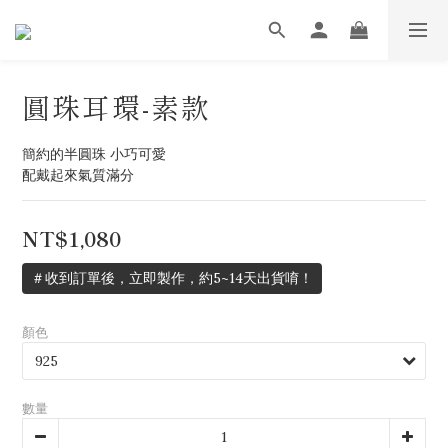
圓珠耳環-素款
簡約的半圓珠 小巧可愛
配戴起來氣質滿分
NT$1,080
＃收到訂單後，立即製作，約5~14天出貨唷！
顏色
數量