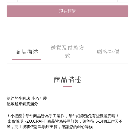
現在預購
送貨及付款方
商品描述
顧客評價
式
商品描述
簡約的半圓珠
小巧可愛
配戴起來氣質滿分
！小提醒
⎬每件商品皆為手工製作，每件細節難免有些微差異
唷！
出貨說明
⎬
ZO.CRAFT
商品皆為接單訂製，須等待
5-14
個工作天不
等，完工後將依訂單順序出貨，感謝您的耐心等候