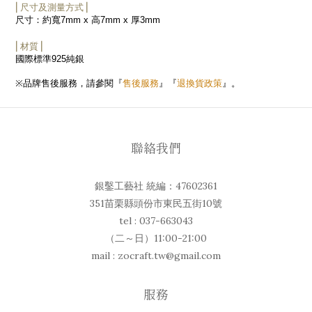
⎜尺寸及測量方式⎟
尺寸：約寬
7mm x
高
7mm x
厚
3mm
⎜材質⎟
國際標準
925
純銀
售後服務
退換貨政策
※
品牌售後服務，請參閱『
』『
』。
聯絡我們
銀鑿工藝社 統編：47602361
351苗栗縣頭份市東民五街10號
tel : 037-663043
（二～日）11:00-21:00
mail : zocraft.tw@gmail.com
服務