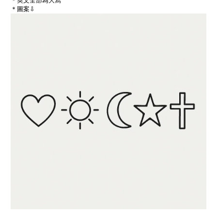
＊英文全部為大寫
＊圖案⇩