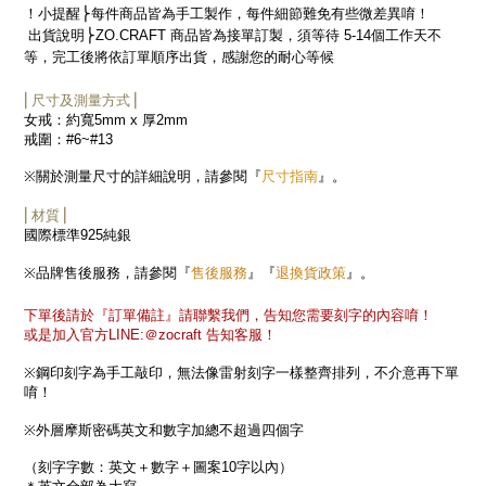
！小提醒
⎬每件商品皆為手工製作，每件細節難免有些微差異
唷！
出貨說明
⎬
ZO.CRAFT
商品皆為接單訂製，須等待
5-14
個工作天不
等，完工後將依訂單順序出貨，感謝您的耐心等候
⎜尺寸及測量方式⎟
女戒：約寬
5mm x
厚
2mm
戒圍：
#6~#13
尺寸指南
※
關於測量尺寸的詳細說明，請參閱『
』。
⎜材質⎟
國際標準
925
純銀
售後服務
退換貨政策
※
品牌售後服務，請參閱『
』『
』。
下單後請於『訂單備註』請聯繫我們，告知您需要刻字的內容唷！
或是加入官方
LINE:
＠
zocraft
告知客服！
※
鋼印刻字為手工敲印，無法像雷射刻字一樣整齊排列，不介意再下單
唷！
※
外層摩斯密碼英文和數字加總不超過四個字
（刻字字數：英文＋數字＋圖案
10
字以內）