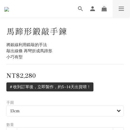
馬蹄形鍛敲手鍊
將銀線利用鍛敲的手法
敲出線條 再彎折成馬蹄形
小巧有型
NT$2,280
＃收到訂單後，立即製作，約5~14天出貨唷！
手圍
數量