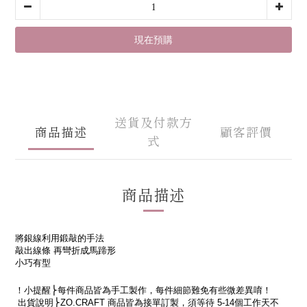
現在預購
送貨及付款方
商品描述
顧客評價
式
商品描述
將銀線利用鍛敲的手法
敲出線條
再彎折成馬蹄形
小巧有型
！小提醒
⎬每件商品皆為手工製作，每件細節難免有些微差異
唷！
出貨說明
⎬
ZO.CRAFT
商品皆為接單訂製，須等待
5-14
個工作天不