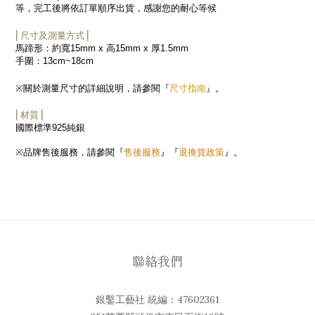
等，完工後將依訂單順序出貨，感謝您的耐心等候
⎜尺寸及測量方式⎟
馬蹄形：約寬
15mm x
高
15mm x
厚
1.5mm
手圍：
13cm~18cm
尺寸指南
※
關於測量尺寸的詳細說明，請參閱『
』。
⎜材質⎟
國際標準
925
純銀
售後服務
退換貨政策
※
品牌售後服務，請參閱『
』『
』。
聯絡我們
銀鑿工藝社 統編：47602361