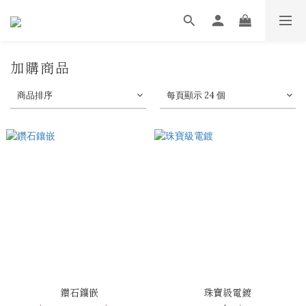
加購商品
商品排序
每頁顯示 24 個
鑽石鑲嵌
珠寶級電鍍