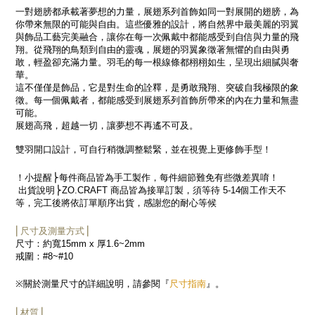
一對翅膀都承載著夢想的力量，展翅系列首飾如同一對展開的翅膀，為
你帶來無限的可能與自由。這些優雅的設計，將自然界中最美麗的羽翼
與飾品工藝完美融合，讓你在每一次佩戴中都能感受到自信與力量的飛
翔。從飛翔的鳥類到自由的靈魂，展翅的羽翼象徵著無懼的自由與勇
敢，輕盈卻充滿力量。羽毛的每一根線條都栩栩如生，呈現出細膩與奢
華。
這不僅僅是飾品，它是對生命的詮釋，是勇敢飛翔、突破自我極限的象
徵。每一個佩戴者，都能感受到展翅系列首飾所帶來的內在力量和無盡
可能。
展翅高飛，超越一切，讓夢想不再遙不可及。
雙羽開口設計，可自行稍微調整鬆緊，並在視覺上更修飾手型！
！小提醒
⎬每件商品皆為手工製作，每件細節難免有些微差異
唷！
出貨說明
⎬
ZO.CRAFT
商品皆為接單訂製，須等待
5-14
個工作天不
等，完工後將依訂單順序出貨，感謝您的耐心等候
⎜尺寸及測量方式⎟
尺寸：約寬
15mm x
厚
1.6~2mm
戒圍：
#8~#10
尺寸指南
※
關於測量尺寸的詳細說明，請參閱『
』。
⎜材質⎟