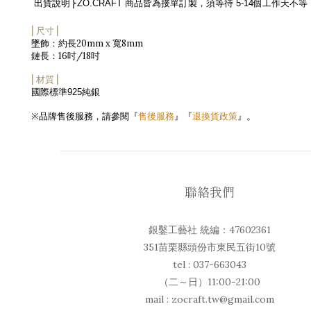
出貨說明
⎬
ZO.CRAFT
商品皆為接單訂製，須等待
5-14
個工作天不等
⎜尺寸⎟
20mm x
8mm
墜飾：約長
寬
16
/18
鏈長：
吋
吋
⎜材質⎟
國際標準
純銀
925
。
品牌售後服務，請參閱『
售後服務
』『
退換貨政策
』
※
聯絡我們
銀鑿工藝社 統編：47602361
351苗栗縣頭份市東民五街10號
tel : 037-663043
（二～日）11:00-21:00
mail : zocraft.tw@gmail.com