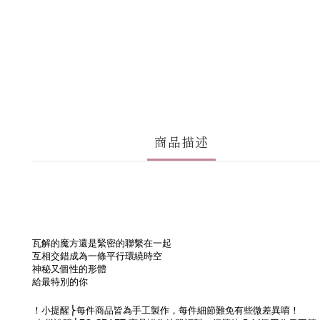
商品描述
瓦解的魔方還是緊密的聯繫在一起
互相交錯成為一條平行環繞時空
神秘又個性的形體
給最特別的你
！小提醒
⎬每件商品皆為手工製作，每件細節難免有些微差異
唷！