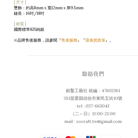
⎜尺寸⎟
8mm x
12mm x
9.5mm
墜飾：約高
寬
厚
16
/18
鏈長：
吋
吋
⎜材質⎟
國際標準
純銀
925
。
品牌售後服務，請參閱『
售後服務
』『
退換貨政策
』
※
聯絡我們
銀鑿工藝社 統編：47602361
351苗栗縣頭份市東民五街10號
tel : 037-663043
（二～日）11:00-21:00
mail : zocraft.tw@gmail.com