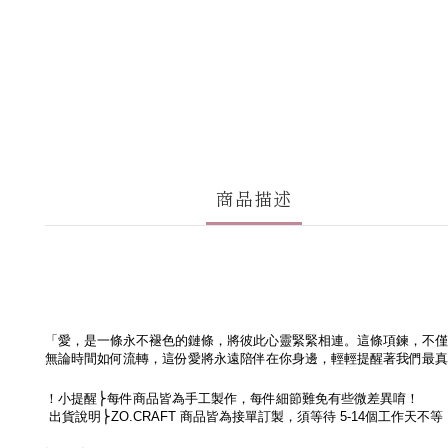
商品描述
「愛，是一條永不褪色的鏈條，將彼此心靈緊緊相連。這條項鍊，不僅
無論時間如何流轉，這份愛將永遠陪伴在你身邊，輕輕提醒著我們最真
！小提醒
⎬每件商品皆為手工製作，每件細節難免有些微差異
唷！
出貨說明
⎬
ZO.CRAFT
商品皆為接單訂製，須等待
5-14
個工作天不等