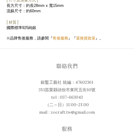
⎜尺寸及測量方式⎟
長方尺寸：約長
28mm x
寬
15mm
流蘇尺寸：約
60mm
⎜材質⎟
國際標準
925
純銀
售後服務
退換貨政策
※
品牌售後服務，請參閱『
』『
』。
聯絡我們
銀鑿工藝社 統編：47602361
351苗栗縣頭份市東民五街10號
tel : 037-663043
（二～日）11:00-21:00
mail : zocraft.tw@gmail.com
服務