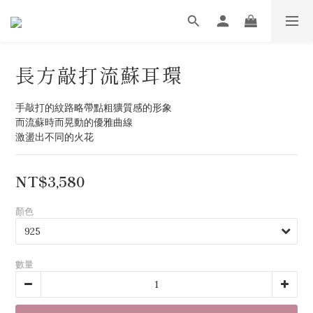
長方敲打流蘇耳環
手敲打的紋路略帶點粗獷質感的形象
而流蘇時而晃動的優雅曲線
激盪出不同的火花
NT$3,580
顏色
數量