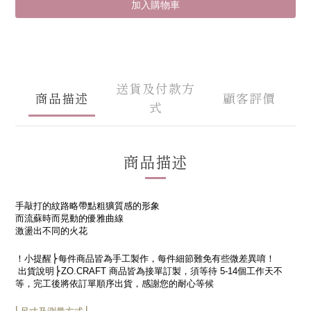
加入購物車
送貨及付款方
商品描述
顧客評價
式
商品描述
手敲打的紋路略帶點粗獷質感的形象
而流蘇時而晃動的優雅曲線
激盪出不同的火花
！小提醒
⎬每件商品皆為手工製作，每件細節難免有些微差異
唷！
出貨說明
⎬
ZO.CRAFT
商品皆為接單訂製，須等待
5-14
個工作天不
等，完工後將依訂單順序出貨，感謝您的耐心等候