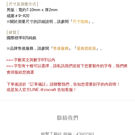
⎜尺寸及測量方式⎟
男版：寬約
7-10mm x
厚
2mm
戒圍＃9~#20
尺寸指南
※
關於測量尺寸的詳細說明，請參閱『
』。
⎜材質⎟
國際標準
925
純銀
售後服務
退換貨政策
※
品牌售後服務，請參閱『
』『
』。
▻▻▹
字數英文與數字
8
字以內
▻▻▹
字型有十種可以選擇，請私訊我們並留下您要製作的字母，我們將
會排版給您挑選
下單後請於『訂單備註』請聯繫我們，告知您需要刻字的內容唷！
或是加入官方
LINE:
＠
zocraft
告知客服！
聯絡我們
銀鑿工藝社 統編：47602361