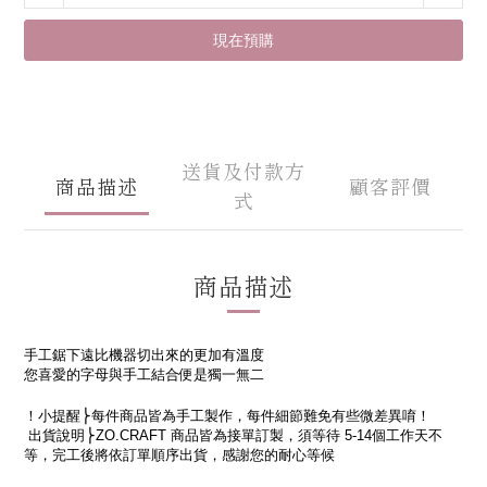
現在預購
送貨及付款方
商品描述
顧客評價
式
商品描述
手工鋸下遠比機器切出來的更加有溫度
您喜愛的字母與手工結合便是獨一無二
！小提醒
⎬每件商品皆為手工製作，每件細節難免有些微差異
唷！
出貨說明
⎬
ZO.CRAFT
商品皆為接單訂製，須等待
5-14
個工作天不
等，完工後將依訂單順序出貨，感謝您的耐心等候