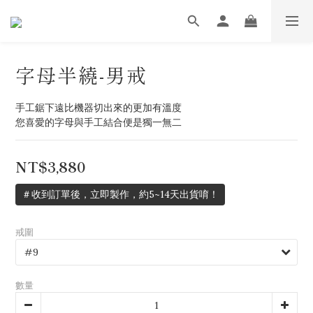
字母半繞-男戒
手工鋸下遠比機器切出來的更加有溫度
您喜愛的字母與手工結合便是獨一無二
NT$3,880
＃收到訂單後，立即製作，約5~14天出貨唷！
戒圍
數量