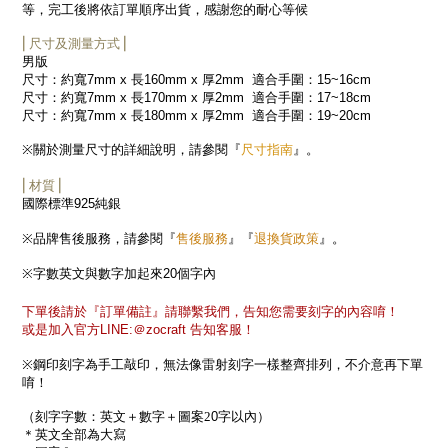
等，完工後將依訂單順序出貨，感謝您的耐心等候
⎜尺寸及測量方式⎟
男版
尺寸：約寬
7mm x
長
160mm x
厚
2mm
適合手圍：
15~16cm
尺寸：約寬
7mm x
長
170mm x
厚
2mm
適合手圍：
17~18cm
尺寸：約寬
7mm x
長
180mm x
厚
2mm
適合手圍：
19~20cm
尺寸指南
※
關於測量尺寸的詳細說明，請參閱『
』。
⎜材質⎟
國際標準
925
純銀
售後服務
退換貨政策
※
品牌售後服務，請參閱『
』『
』。
※
字數英文與數字加起來
20
個字內
下單後請於『訂單備註』請聯繫我們，告知您需要刻字的內容唷！
或是加入官方
LINE:
＠
zocraft
告知客服！
※
鋼印刻字為手工敲印，無法像雷射刻字一樣整齊排列，不介意再下單
唷！
（刻字字數：英文＋數字＋圖案2
0
字以內）
＊英文全部為大寫