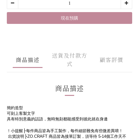
現在預購
送貨及付款方
商品描述
顧客評價
式
商品描述
簡約造型
可刻上客製文字
具有特別意義的話語，無時無刻都能感受到彼此就在身邊
！小提醒
⎬每件商品皆為手工製作，每件細節難免有些微差異
唷！
出貨說明
⎬
ZO.CRAFT
商品皆為接單訂製，須等待
5-14
個工作天不