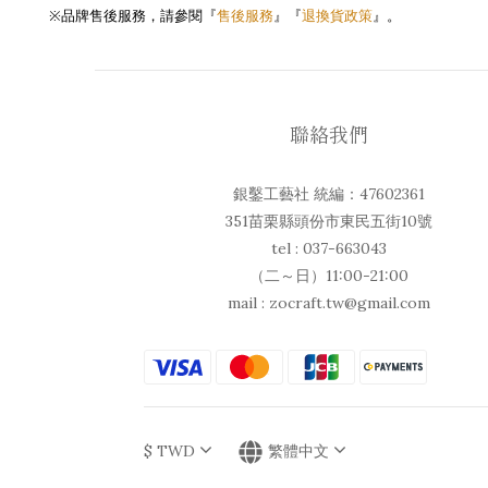
售後服務
退換貨政策
※
品牌售後服務，請參閱『
』『
』。
聯絡我們
銀鑿工藝社 統編：47602361
351苗栗縣頭份市東民五街10號
tel : 037-663043
（二～日）11:00-21:00
mail : zocraft.tw@gmail.com
$
TWD
繁體中文