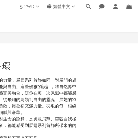
$
TWD
繁體中文
手環
的力量，展翅系列首飾如同一對展開的翅
能與自由。這些優雅的設計，將自然界中
藝完美融合，讓你在每一次佩戴中都能感
。從飛翔的鳥類到自由的靈魂，展翅的羽
勇敢，輕盈卻充滿力量。羽毛的每一根線
細膩與奢華。
對生命的詮釋，是勇敢飛翔、突破自我極
者，都能感受到展翅系列首飾所帶來的內