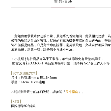
商品描述
一對翅膀都承載著夢想的力量，展翅系列首飾如同一對展開的翅膀，為
飛翔的鳥類到自由的靈魂，展翅的羽翼象徵著無懼的自由與勇敢，輕盈
這不僅僅是飾品，它是對生命的詮釋，是勇敢飛翔、突破自我極限的象
展翅高飛，超越一切，讓夢想不再遙不可及。
！小提醒
⎬每件商品皆為手工製作，每件細節難免有些微差異
唷！
出貨說明
⎬
ZO.CRAFT
商品皆為接單訂製，須等待
5-14
個工作天不等
⎜尺寸及測量方式⎟
尺寸：約寬
15mm x
厚
1.6~2mm
手圍：
14cm~16cm
適用
尺寸指南
※
關於測量尺寸的詳細說明，請參閱『
』。
⎜材質⎟
國際標準
925
純銀