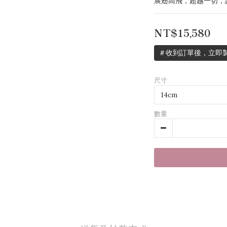
展翅高飛，超越一切，
NT$15,580
＃收到訂單後，立即製
尺寸
數量