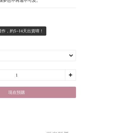
讓夢想不再遙不可及。
作，約5~14天出貨唷！
現在預購