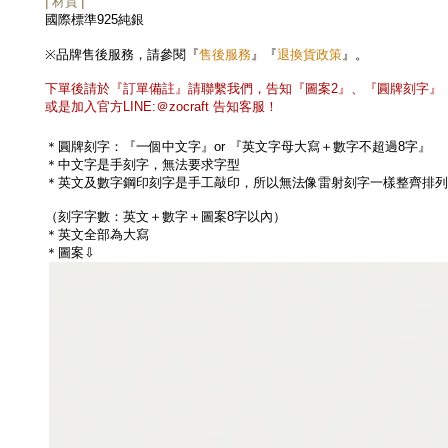
⎜材質⎟
國際標準
925
純銀
售後服務
退換貨政策
※
品牌售後服務，請參閱『
』『
』。
下單後請於『訂單備註』請聯繫我們，告知
『圖案
2
』、『圓牌刻字』
或是加入官方
LINE:
＠
zocraft
告知客服！
＊圓牌刻字：『一個中文字』
or
『英文字母大寫＋數字不超過
8
字』
＊中文字是手刻字，無法要求字型
＊英文及數字鋼印刻字是手工敲印，所以無法像雷射刻字一樣整齊排列
（刻字字數：英文＋數字＋圖案
8
字以內）
＊英文全部為大寫
＊圖案⇩