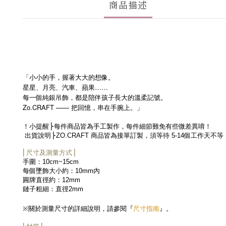
商品描述
「小小的手，握著大大的想像。
星星、月亮、汽車、蘋果……
每一個純銀吊飾，都是陪伴孩子長大的溫柔記號。
Zo.CRAFT ——
把回憶，串在手腕上。」
！小提醒
⎬每件商品皆為手工製作，每件細節難免有些微差異
唷！
出貨說明
⎬
ZO.CRAFT
商品皆為接單訂製，須等待
5-14
個工作天不等
⎜尺寸及測量方式⎟
手圍：
10cm~15cm
每個墜飾大小約：
10mm
內
圓牌直徑約：
12mm
鏈子粗細：直徑
2mm
尺寸指南
※
關於測量尺寸的詳細說明，請參閱『
』。