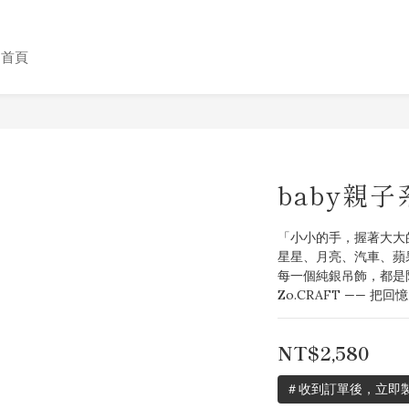
格首頁
baby親
「小小的手，握著大大
星星、月亮、汽車、蘋
每一個純銀吊飾，都是
Zo.CRAFT —— 把
NT$2,580
＃收到訂單後，立即製