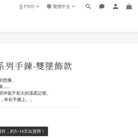
$
TWD
繁體中文
子系列手鍊-雙墜飾款
的想像。
果……
陪伴孩子長大的溫柔記號。
回憶，串在手腕上。」
作，約5~14天出貨唷！