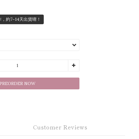
，約7~14天出貨唷！
PREORDER NOW
Customer Reviews