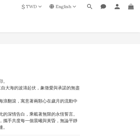
$
TWD
English
印。
感來自大海的波濤起伏，象徵愛與承諾的無盡
海浪翻滾，寓意著兩顆心在歲月的流動中
此的深情告白，乘載著無限的永恆誓言。
，攜手共度每一個晨曦與黃昏，無論平靜
連。