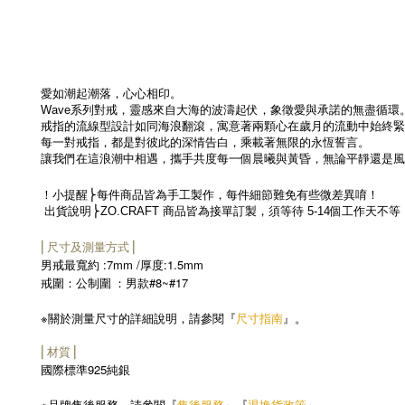
愛如潮起潮落，心心相印。
Wave
系列對戒，靈感來自大海的波濤起伏，象徵愛與承諾的無盡循環
戒指的流線型設計如同海浪翻滾，寓意著兩顆心在歲月的流動中始終緊
每一對戒指，都是對彼此的深情告白，乘載著無限的永恆誓言。
讓我們在這浪潮中相遇，攜手共度每一個晨曦與黃昏，無論平靜還是風
！小提醒
⎬每件商品皆為手工製作，每件細節難免有些微差異
唷！
出貨說明
⎬
ZO.CRAFT
商品皆為接單訂製，須等待
5-14
個工作天不等
⎜尺寸及測量方式⎟
:7mm /
:1.5mm
男戒最寬約
厚度
#8~#17
戒圍：公制圍 ：
男款
※
尺寸指南
關於測量尺寸的詳細說明，請參閱『
』。
⎜材質⎟
925
國際標準
純銀
※