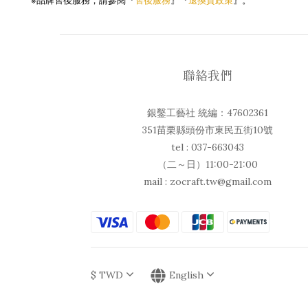
退換貨政策
品牌售後服務，請參閱『
售後服務
』『
』。
聯絡我們
銀鑿工藝社 統編：47602361
351苗栗縣頭份市東民五街10號
tel : 037-663043
（二～日）11:00-21:00
mail : zocraft.tw@gmail.com
$
TWD
English