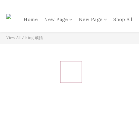
Home
New Page
New Page
Shop All
View All
/
Ring 戒指