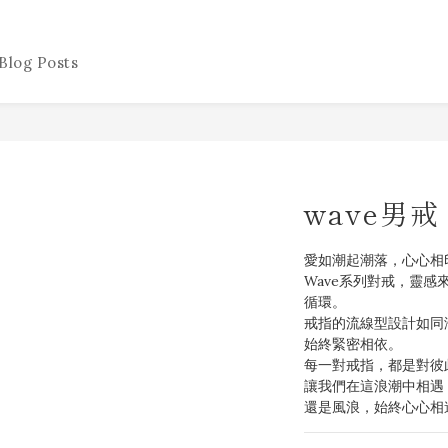
Blog Posts
wave男戒
愛如潮起潮落，心心相
Wave系列對戒，靈
循環。
戒指的流線型設計如同
始終緊密相依。
每一對戒指，都是對彼
讓我們在這浪潮中相遇
還是風浪，始終心心相