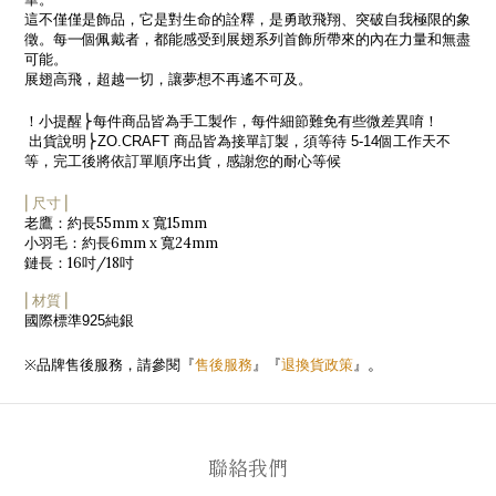
這不僅僅是飾品，它是對生命的詮釋，是勇敢飛翔、突破自我極限的象
徵。每一個佩戴者，都能感受到展翅系列首飾所帶來的內在力量和無盡
可能。
展翅高飛，超越一切，讓夢想不再遙不可及。
！小提醒
⎬每件商品皆為手工製作，每件細節難免有些微差異
唷！
出貨說明
⎬
ZO.CRAFT
商品皆為接單訂製，須等待
5-14
個工作天不
等，完工後將依訂單順序出貨，感謝您的耐心等候
⎜尺寸⎟
55mm x
15mm
老鷹：約長
寬
6mm x
24mm
小羽毛：約長
寬
16
/18
鏈長：
吋
吋
⎜材質⎟
國際標準
純銀
925
售後服務
』『
退換貨政策
』
※
品牌售後服務，請參閱『
。
聯絡我們