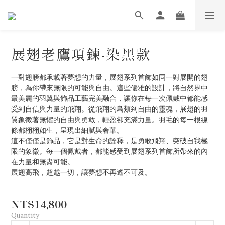
展翅老鷹項鍊-染黑款
一對翅膀都承載著夢想的力量，展翅系列首飾如同一對展開的翅
膀，為你帶來無限的可能與自由。這些優雅的設計，將自然界中
最美麗的羽翼與飾品工藝完美融合，讓你在每一次佩戴中都能感
受到自信與力量的飛翔。從飛翔的鳥類到自由的靈魂，展翅的羽
翼象徵著無懼的自由與勇敢，輕盈卻充滿力量。羽毛的每一根線
條都栩栩如生，呈現出細膩與奢華。
這不僅僅是飾品，它是對生命的詮釋，是勇敢飛翔、突破自我極
限的象徵。每一個佩戴者，都能感受到展翅系列首飾所帶來的內
在力量和無盡可能。
展翅高飛，超越一切，讓夢想不再遙不可及。
NT$14,800
Quantity