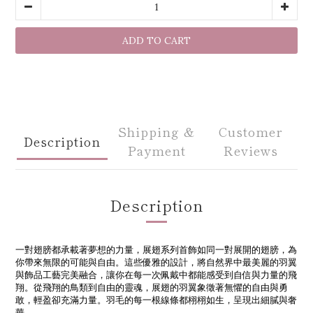
ADD TO CART
Shipping &
Customer
Description
Payment
Reviews
Description
一對翅膀都承載著夢想的力量，展翅系列首飾如同一對展開的翅膀，為
你帶來無限的可能與自由。這些優雅的設計，將自然界中最美麗的羽翼
與飾品工藝完美融合，讓你在每一次佩戴中都能感受到自信與力量的飛
翔。從飛翔的鳥類到自由的靈魂，展翅的羽翼象徵著無懼的自由與勇
敢，輕盈卻充滿力量。羽毛的每一根線條都栩栩如生，呈現出細膩與奢
華。