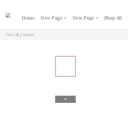
Home
New Page
New Page
Shop All
View All
/
series