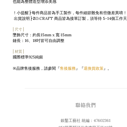
也能為整體造型增添美感
！小提醒
每件商品皆為手工製作，每件細節難免有些微差異唷！
⎬
出貨說明
ZO.CRAFT 商品皆為接單訂製，須等待 5-14
⎬
⎜
尺寸
⎟
墜飾尺寸：約長15mm x 寬:15mm
鏈長：16、18吋皆可自由調整
⎜
材質
⎟
國際標準925純銀
※品牌售後服務，請參閱『
售後服務
』『
退換貨政策
』。
聯絡我們
銀鑿工藝社 統編：47602361