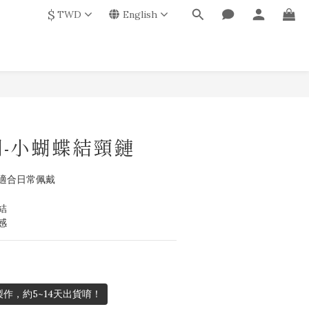
$
TWD
English
-小蝴蝶結頸鏈
適合日常佩戴
結
感
作，約5~14天出貨唷！