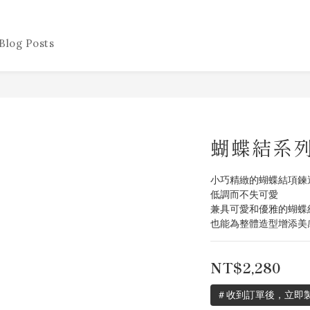
Blog Posts
蝴蝶結系列
小巧精緻的蝴蝶結項鍊
低調而不失可愛
兼具可愛和優雅的蝴蝶
也能為整體造型增添美
NT$2,280
＃收到訂單後，立即製