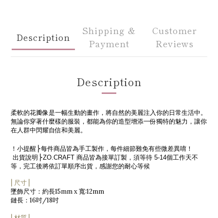
Shipping &
Customer
Description
Payment
Reviews
Description
柔軟的花瓣像是一幅生動的畫作，將自然的美麗注入你的日常生活中。
無論你穿著什麼樣的服裝，都能為你的造型增添一份獨特的魅力，讓你
在人群中閃耀自信和美麗。
！小提醒
⎬每件商品皆為手工製作，每件細節難免有些微差異
唷！
出貨說明
⎬
ZO.CRAFT
商品皆為接單訂製，須等待
5-14
個工作天不
等，完工後將依訂單順序出貨，感謝您的耐心等候
⎜尺寸⎟
15mm x
:12mm
墜飾尺寸：約長
寬
16
/18
鏈長：
吋
吋
⎜材質⎟