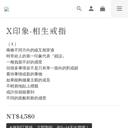
X印象-相生戒指
［Ｘ］
兩條不同方向的線互相穿過
時常給人的第一印象代表『錯誤』
一種負面不好的感受
但很多事情並不是只有單一面向的對或錯
看待事情或新的事物
如果能夠拋棄主觀的成見
不輕易地貼上標籤
或許你就能看到
不同的面貌和新的感受
NT$4,580
＃收到訂單後，立即製作，約5~14天出貨唷！