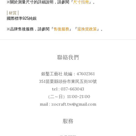
尺寸指南
※
關於測量尺寸的詳細說明，請參閱『
』。
⎜材質⎟
國際標準
925
純銀
售後服務
退換貨政策
※
品牌售後服務，請參閱『
』『
』。
聯絡我們
銀鑿工藝社 統編：47602361
351苗栗縣頭份市東民五街10號
tel : 037-663043
（二～日）11:00-21:00
mail : zocraft.tw@gmail.com
服務