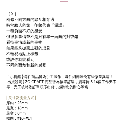
［Ｘ］
兩條不同方向的線互相穿過
時常給人的第一印象代表『錯誤』
一種負面不好的感受
但很多事情並不是只有單一面向的對或錯
看待事情或新的事物
如果能夠拋棄主觀的成見
不輕易地貼上標籤
或許你就能看到
不同的面貌和新的感受
！小提醒
⎬每件商品皆為手工製作，每件細節難免有些微差異
唷！
出貨說明
⎬
ZO.CRAFT
商品皆為接單訂製，須等待
5-14
個工作天不
等，完工後將依訂單順序出貨，感謝您的耐心等候
⎜尺寸及測量方式⎟
厚約：
25mm
最寬：
18mm
最窄：
8mm
戒圍：
#10~#14