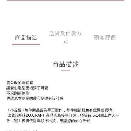
送貨及付款方
商品描述
顧客評價
式
商品描述
雲朵般的蓬鬆感
讓愛心造型更增添了可愛
不規則的線條
也讓原本簡單的愛心變得有設計感
！小提醒
⎬每件商品皆為手工製作，每件細節難免有些微差異
唷！
出貨說明
⎬
ZO.CRAFT
商品皆為接單訂製，須等待
5-14
個工作天不
等，完工後將依訂單順序出貨，感謝您的耐心等候