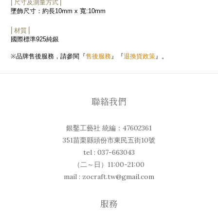
⎜尺寸及測量方式⎟
墜飾尺寸：約長
10mm x
寬
:10mm
⎜材質⎟
國際標準
925
純銀
售後服務
退換貨政策
※
品牌售後服務，請參閱『
』『
』。
聯絡我們
銀鑿工藝社 統編：47602361
351苗栗縣頭份市東民五街10號
tel : 037-663043
（二～日）11:00-21:00
mail : zocraft.tw@gmail.com
服務