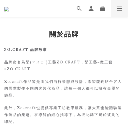
關於品牌
ZO.CRAFT 品牌故事
品牌命名為鑿(ㄗㄨㄛˋ)工藝ZO.CRAFT，
鑿工藝=做工藝
=ZO.CRAFT
Zo.craft作品皆是由我們自行發想與設計，希望能夠結合客人
的需求製作不同的客製化商品，讓每一個人都可以擁有專屬的
飾品。
此外，Zo.craft也提供專業工坊教學服務，讓大眾也能體驗製
作飾品的樂趣。在導師的細心指導下，為彼此鑄下屬於彼此的
印記。