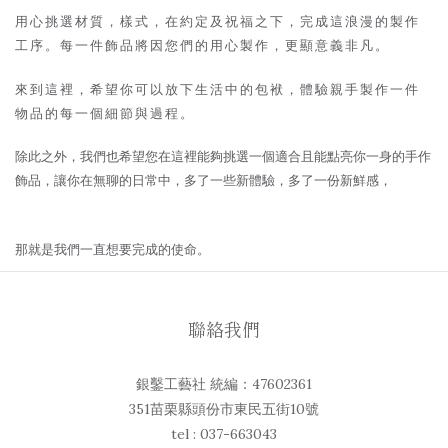
用心挑選材質，樣式，在約定及祝福之下，完成這浪漫的製作
工序。每一件飾品將因您們的用心製作，更顯意義非凡。
來到這裡，希望你可以放下生活中的包袱，體驗親手製作一件
物品的每一個細節與過程。
除此之外，我們也希望您在這裡能夠挑選一個適合且能點亮你一身的手作
飾品，讓你在無聊的日常中，多了一些新體驗，多了一份新鮮感，
那
就是我們一直想要完成的使命。
聯絡我們
銀鑿工藝社 統編：47602361
351苗栗縣頭份市東民五街10號
tel : 037-663043